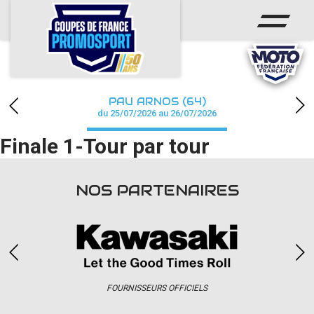
ACCUEIL
ACTUS
CALENDRIER
PAU ARNOS (64)
CHAMPIONNAT
du 25/07/2026 au 26/07/2026
Finale 1-Tour par tour
RÉSULTATS
PHOTOS / WEB TV
NOS PARTENAIRES
PARTENAIRES
accéder à la billetterie
FOURNISSEURS OFFICIELS