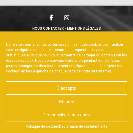
NOUS CONTACTER
MENTIONS LÉGALES
CHARTE DE CONFIDENTIALITÉ
POLITIQUE DE COOKIES
DÉCLARATION DE CONFIDENTIALITÉ
Notre site internet et nos partenaires utilisent des cookies pour faciliter
RÉALISÉ PAR L’AGENCE WEB A3WEB
votre navigation sur ce site, mesurer sa fréquentation via des
statistiques ainsi que pour vous permettre de partager du contenu sur les
réseaux sociaux. Nous conservons votre choix pendant 6 mois. Vous
pouvez changer d'avis à tout moment en cliquant sur l'icône "gérer les
cookies" en bas à gauche de chaque page de notre site internet.
J'accepte
Refuser
Personnaliser mes choix
Appuyez sur le bouton partager en bas de votre
Politique de cookies
Déclaration de confidentialité
navigateur, puis sur "Sur l'écran d'accueil" pour obtenir le