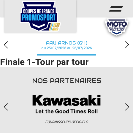
ACCUEIL
ACTUS
CALENDRIER
PAU ARNOS (64)
CHAMPIONNAT
du 25/07/2026 au 26/07/2026
Finale 1-Tour par tour
RÉSULTATS
PHOTOS / WEB TV
NOS PARTENAIRES
PARTENAIRES
accéder à la billetterie
FOURNISSEURS OFFICIELS