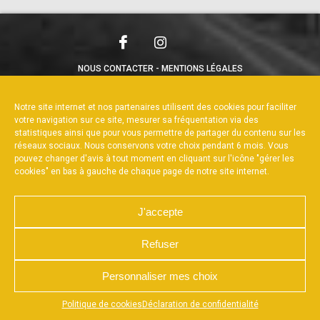
NOUS CONTACTER
MENTIONS LÉGALES
CHARTE DE CONFIDENTIALITÉ
POLITIQUE DE COOKIES
DÉCLARATION DE CONFIDENTIALITÉ
Notre site internet et nos partenaires utilisent des cookies pour faciliter
RÉALISÉ PAR L’AGENCE WEB A3WEB
votre navigation sur ce site, mesurer sa fréquentation via des
statistiques ainsi que pour vous permettre de partager du contenu sur les
réseaux sociaux. Nous conservons votre choix pendant 6 mois. Vous
pouvez changer d'avis à tout moment en cliquant sur l'icône "gérer les
cookies" en bas à gauche de chaque page de notre site internet.
J'accepte
Refuser
Personnaliser mes choix
Appuyez sur le bouton partager en bas de votre
Politique de cookies
Déclaration de confidentialité
navigateur, puis sur "Sur l'écran d'accueil" pour obtenir le