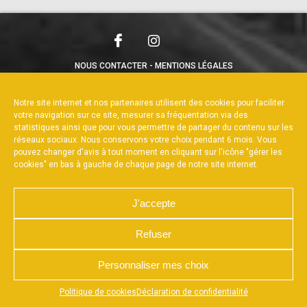
NOUS CONTACTER
MENTIONS LÉGALES
CHARTE DE CONFIDENTIALITÉ
POLITIQUE DE COOKIES
DÉCLARATION DE CONFIDENTIALITÉ
Notre site internet et nos partenaires utilisent des cookies pour faciliter
RÉALISÉ PAR L’AGENCE WEB A3WEB
votre navigation sur ce site, mesurer sa fréquentation via des
statistiques ainsi que pour vous permettre de partager du contenu sur les
réseaux sociaux. Nous conservons votre choix pendant 6 mois. Vous
pouvez changer d'avis à tout moment en cliquant sur l'icône "gérer les
cookies" en bas à gauche de chaque page de notre site internet.
J'accepte
Refuser
Personnaliser mes choix
Appuyez sur le bouton partager en bas de votre
Politique de cookies
Déclaration de confidentialité
navigateur, puis sur "Sur l'écran d'accueil" pour obtenir le