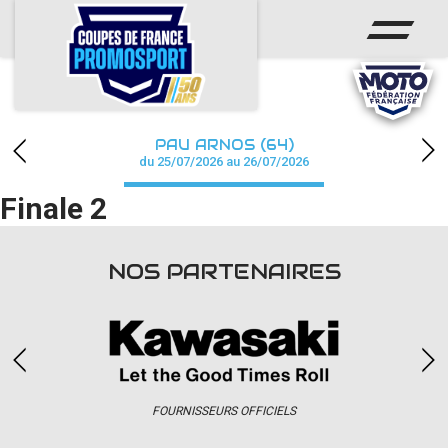
ACCUEIL
ACTUS
CALENDRIER
PAU ARNOS (64)
CHAMPIONNAT
du 25/07/2026 au 26/07/2026
Finale 2
RÉSULTATS
PHOTOS / WEB TV
NOS PARTENAIRES
PARTENAIRES
accéder à la billetterie
FOURNISSEURS OFFICIELS