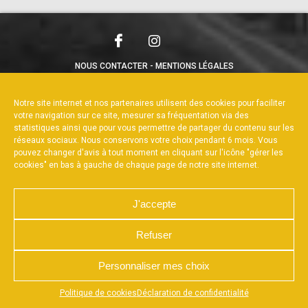
NOUS CONTACTER
MENTIONS LÉGALES
CHARTE DE CONFIDENTIALITÉ
POLITIQUE DE COOKIES
DÉCLARATION DE CONFIDENTIALITÉ
Notre site internet et nos partenaires utilisent des cookies pour faciliter
RÉALISÉ PAR L’AGENCE WEB A3WEB
votre navigation sur ce site, mesurer sa fréquentation via des
statistiques ainsi que pour vous permettre de partager du contenu sur les
réseaux sociaux. Nous conservons votre choix pendant 6 mois. Vous
pouvez changer d'avis à tout moment en cliquant sur l'icône "gérer les
cookies" en bas à gauche de chaque page de notre site internet.
J'accepte
Refuser
Personnaliser mes choix
Appuyez sur le bouton partager en bas de votre
Politique de cookies
Déclaration de confidentialité
navigateur, puis sur "Sur l'écran d'accueil" pour obtenir le