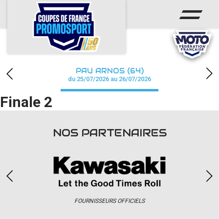
ACCUEIL
ACTUS
CALENDRIER
PAU ARNOS (64)
CHAMPIONNAT
du 25/07/2026 au 26/07/2026
Finale 2
RÉSULTATS
PHOTOS / WEB TV
NOS PARTENAIRES
PARTENAIRES
accéder à la billetterie
FOURNISSEURS OFFICIELS