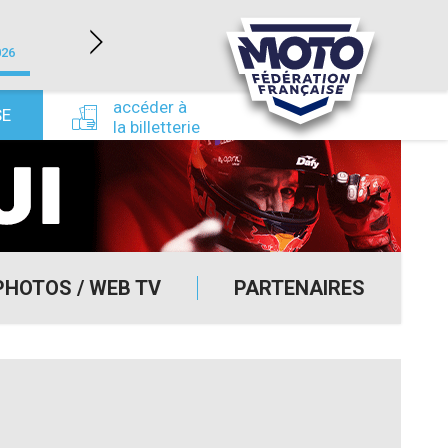
LÉDENON (30)
026
du 22/08/2026 au 23/08/2026
du 24/09/
accéder à
SE
la billetterie
PHOTOS / WEB TV
PARTENAIRES