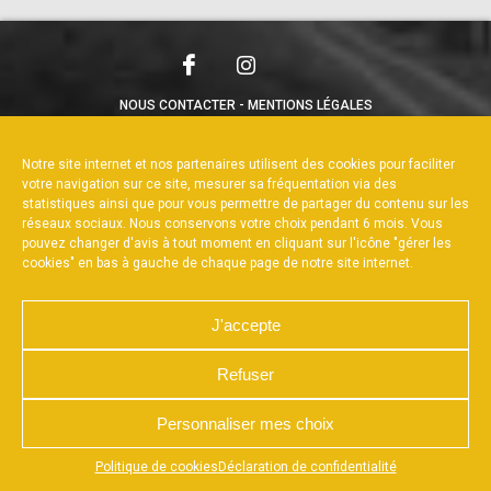
NOUS CONTACTER
MENTIONS LÉGALES
CHARTE DE CONFIDENTIALITÉ
POLITIQUE DE COOKIES
DÉCLARATION DE CONFIDENTIALITÉ
Notre site internet et nos partenaires utilisent des cookies pour faciliter
RÉALISÉ PAR L’AGENCE WEB A3WEB
votre navigation sur ce site, mesurer sa fréquentation via des
statistiques ainsi que pour vous permettre de partager du contenu sur les
réseaux sociaux. Nous conservons votre choix pendant 6 mois. Vous
pouvez changer d'avis à tout moment en cliquant sur l'icône "gérer les
cookies" en bas à gauche de chaque page de notre site internet.
J'accepte
Refuser
Personnaliser mes choix
Appuyez sur le bouton partager en bas de votre
Politique de cookies
Déclaration de confidentialité
navigateur, puis sur "Sur l'écran d'accueil" pour obtenir le