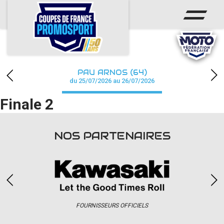
ACCUEIL
ACTUS
CALENDRIER
PAU ARNOS (64)
CHAMPIONNAT
du 25/07/2026 au 26/07/2026
Finale 2
RÉSULTATS
PHOTOS / WEB TV
NOS PARTENAIRES
PARTENAIRES
accéder à la billetterie
FOURNISSEURS OFFICIELS