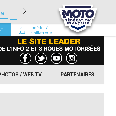
LÉDENON (30)
026
du 22/08/2026 au 23/08/2026
du 24/09/
accéder à
SE
la billetterie
PHOTOS / WEB TV
PARTENAIRES