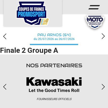
ACCUEIL
ACTUS
CALENDRIER
PAU ARNOS (64)
CHAMPIONNAT
du 25/07/2026 au 26/07/2026
Finale 2 Groupe A
RÉSULTATS
PHOTOS / WEB TV
NOS PARTENAIRES
PARTENAIRES
accéder à la billetterie
FOURNISSEURS OFFICIELS