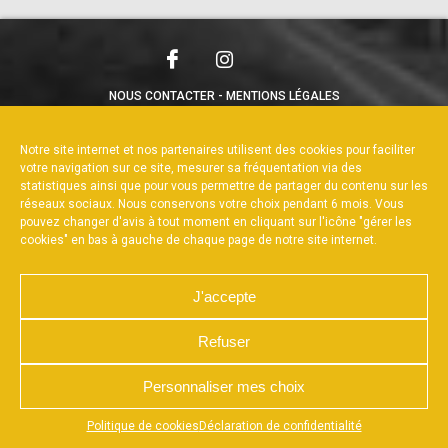
NOUS CONTACTER
MENTIONS LÉGALES
CHARTE DE CONFIDENTIALITÉ
POLITIQUE DE COOKIES
DÉCLARATION DE CONFIDENTIALITÉ
Notre site internet et nos partenaires utilisent des cookies pour faciliter
RÉALISÉ PAR L’AGENCE WEB A3WEB
votre navigation sur ce site, mesurer sa fréquentation via des
statistiques ainsi que pour vous permettre de partager du contenu sur les
réseaux sociaux. Nous conservons votre choix pendant 6 mois. Vous
pouvez changer d'avis à tout moment en cliquant sur l'icône "gérer les
cookies" en bas à gauche de chaque page de notre site internet.
J'accepte
Refuser
Personnaliser mes choix
Appuyez sur le bouton partager en bas de votre
Politique de cookies
Déclaration de confidentialité
navigateur, puis sur "Sur l'écran d'accueil" pour obtenir le