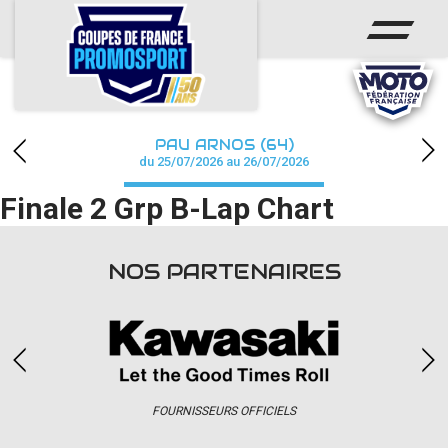
ACCUEIL
ACTUS
CALENDRIER
PAU ARNOS (64)
CHAMPIONNAT
du 25/07/2026 au 26/07/2026
Finale 2 Grp B-Lap Chart
RÉSULTATS
PHOTOS / WEB TV
NOS PARTENAIRES
PARTENAIRES
accéder à la billetterie
FOURNISSEURS OFFICIELS