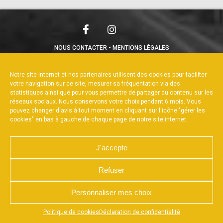
NOUS CONTACTER
MENTIONS LÉGALES
CHARTE DE CONFIDENTIALITÉ
POLITIQUE DE COOKIES
DÉCLARATION DE CONFIDENTIALITÉ
Notre site internet et nos partenaires utilisent des cookies pour faciliter
RÉALISÉ PAR L’AGENCE WEB A3WEB
votre navigation sur ce site, mesurer sa fréquentation via des
statistiques ainsi que pour vous permettre de partager du contenu sur les
réseaux sociaux. Nous conservons votre choix pendant 6 mois. Vous
pouvez changer d'avis à tout moment en cliquant sur l'icône "gérer les
cookies" en bas à gauche de chaque page de notre site internet.
J'accepte
Refuser
Personnaliser mes choix
Appuyez sur le bouton partager en bas de votre
Politique de cookies
Déclaration de confidentialité
navigateur, puis sur "Sur l'écran d'accueil" pour obtenir le