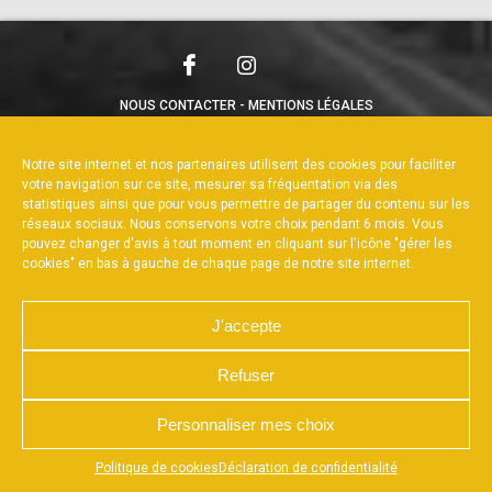
NOUS CONTACTER
MENTIONS LÉGALES
CHARTE DE CONFIDENTIALITÉ
POLITIQUE DE COOKIES
DÉCLARATION DE CONFIDENTIALITÉ
Notre site internet et nos partenaires utilisent des cookies pour faciliter
RÉALISÉ PAR L’AGENCE WEB A3WEB
votre navigation sur ce site, mesurer sa fréquentation via des
statistiques ainsi que pour vous permettre de partager du contenu sur les
réseaux sociaux. Nous conservons votre choix pendant 6 mois. Vous
pouvez changer d'avis à tout moment en cliquant sur l'icône "gérer les
cookies" en bas à gauche de chaque page de notre site internet.
J'accepte
Refuser
Personnaliser mes choix
Appuyez sur le bouton partager en bas de votre
Politique de cookies
Déclaration de confidentialité
navigateur, puis sur "Sur l'écran d'accueil" pour obtenir le