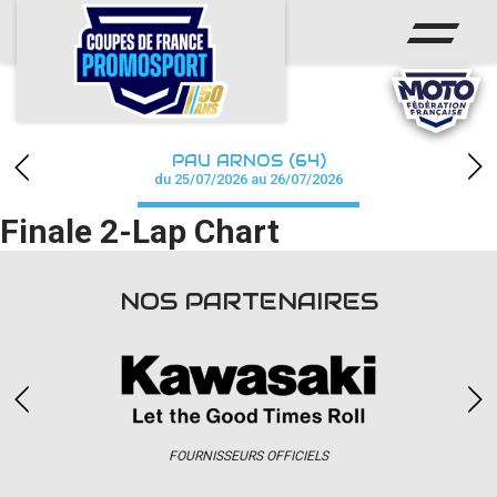
ACCUEIL
ACTUS
CALENDRIER
PAU ARNOS (64)
CHAMPIONNAT
du 25/07/2026 au 26/07/2026
Finale 2-Lap Chart
RÉSULTATS
PHOTOS / WEB TV
NOS PARTENAIRES
PARTENAIRES
accéder à la billetterie
FOURNISSEURS OFFICIELS