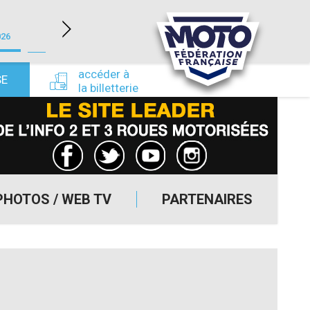
LÉDENON (30)
026
du 22/08/2026 au 23/08/2026
du 24/09/
accéder à
SE
la billetterie
PHOTOS / WEB TV
PARTENAIRES