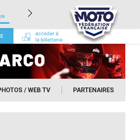
LÉDENON (30)
026
du 22/08/2026 au 23/08/2026
du 24/09/
accéder à
SE
la billetterie
PHOTOS / WEB TV
PARTENAIRES