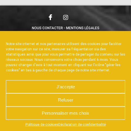
NOUS CONTACTER
MENTIONS LÉGALES
CHARTE DE CONFIDENTIALITÉ
POLITIQUE DE COOKIES
DÉCLARATION DE CONFIDENTIALITÉ
Notre site internet et nos partenaires utilisent des cookies pour faciliter
RÉALISÉ PAR L’AGENCE WEB A3WEB
votre navigation sur ce site, mesurer sa fréquentation via des
statistiques ainsi que pour vous permettre de partager du contenu sur les
réseaux sociaux. Nous conservons votre choix pendant 6 mois. Vous
pouvez changer d'avis à tout moment en cliquant sur l'icône "gérer les
cookies" en bas à gauche de chaque page de notre site internet.
J'accepte
Refuser
Personnaliser mes choix
Appuyez sur le bouton partager en bas de votre
Politique de cookies
Déclaration de confidentialité
navigateur, puis sur "Sur l'écran d'accueil" pour obtenir le