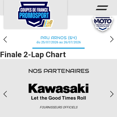
ACCUEIL
ACTUS
CALENDRIER
PAU ARNOS (64)
CHAMPIONNAT
du 25/07/2026 au 26/07/2026
Finale 2-Lap Chart
RÉSULTATS
PHOTOS / WEB TV
NOS PARTENAIRES
PARTENAIRES
accéder à la billetterie
FOURNISSEURS OFFICIELS