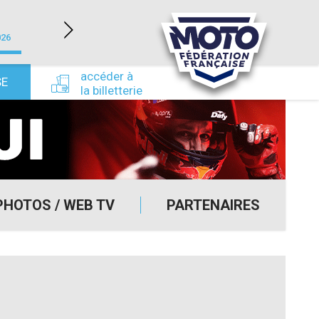
LÉDENON (30)
026
du 22/08/2026 au 23/08/2026
du 24/09/
accéder à
SE
la billetterie
PHOTOS / WEB TV
PARTENAIRES