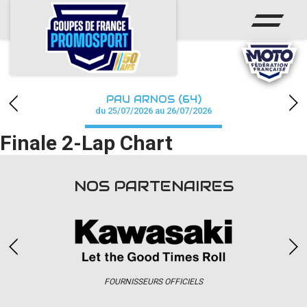
ACCUEIL
ACTUS
CALENDRIER
PAU ARNOS (64)
CHAMPIONNAT
du 25/07/2026 au 26/07/2026
Finale 2-Lap Chart
RÉSULTATS
PHOTOS / WEB TV
NOS PARTENAIRES
PARTENAIRES
accéder à la billetterie
FOURNISSEURS OFFICIELS