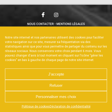
NOUS CONTACTER
MENTIONS LÉGALES
CHARTE DE CONFIDENTIALITÉ
POLITIQUE DE COOKIES
DÉCLARATION DE CONFIDENTIALITÉ
Notre site internet et nos partenaires utilisent des cookies pour faciliter
RÉALISÉ PAR L’AGENCE WEB A3WEB
votre navigation sur ce site, mesurer sa fréquentation via des
statistiques ainsi que pour vous permettre de partager du contenu sur les
réseaux sociaux. Nous conservons votre choix pendant 6 mois. Vous
pouvez changer d'avis à tout moment en cliquant sur l'icône "gérer les
cookies" en bas à gauche de chaque page de notre site internet.
J'accepte
Refuser
Personnaliser mes choix
Appuyez sur le bouton partager en bas de votre
Politique de cookies
Déclaration de confidentialité
navigateur, puis sur "Sur l'écran d'accueil" pour obtenir le