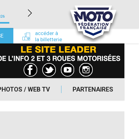
LÉDENON (30)
026
du 22/08/2026 au 23/08/2026
du 24/09/
accéder à
SE
la billetterie
PHOTOS / WEB TV
PARTENAIRES