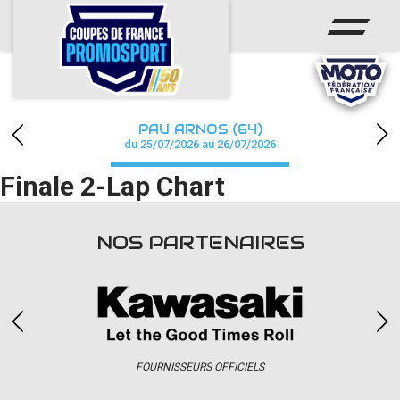
ACCUEIL
ACTUS
CALENDRIER
PAU ARNOS (64)
CHAMPIONNAT
du 25/07/2026 au 26/07/2026
Finale 2-Lap Chart
RÉSULTATS
PHOTOS / WEB TV
NOS PARTENAIRES
PARTENAIRES
accéder à la billetterie
FOURNISSEURS OFFICIELS