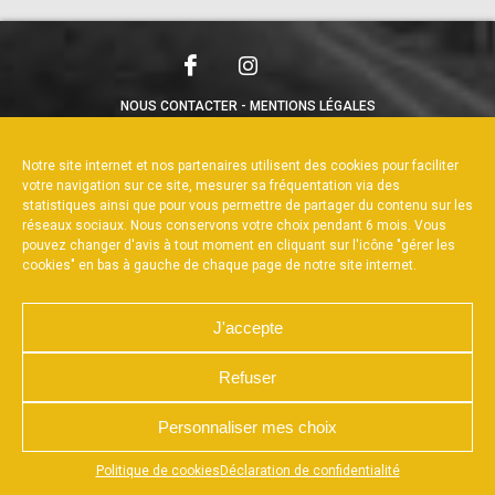
NOUS CONTACTER
MENTIONS LÉGALES
CHARTE DE CONFIDENTIALITÉ
POLITIQUE DE COOKIES
DÉCLARATION DE CONFIDENTIALITÉ
Notre site internet et nos partenaires utilisent des cookies pour faciliter
RÉALISÉ PAR L’AGENCE WEB A3WEB
votre navigation sur ce site, mesurer sa fréquentation via des
statistiques ainsi que pour vous permettre de partager du contenu sur les
réseaux sociaux. Nous conservons votre choix pendant 6 mois. Vous
pouvez changer d'avis à tout moment en cliquant sur l'icône "gérer les
cookies" en bas à gauche de chaque page de notre site internet.
J'accepte
Refuser
Personnaliser mes choix
Appuyez sur le bouton partager en bas de votre
Politique de cookies
Déclaration de confidentialité
navigateur, puis sur "Sur l'écran d'accueil" pour obtenir le