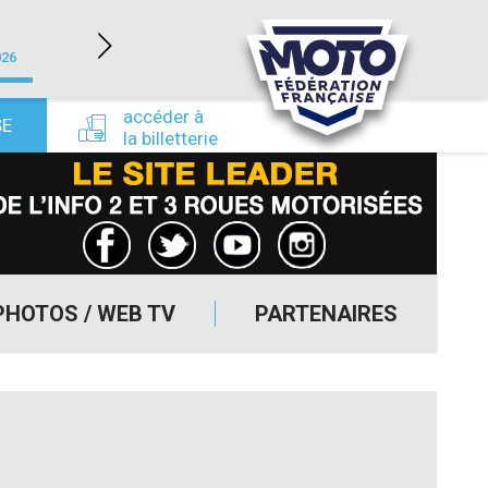
LÉDENON (30)
026
du 22/08/2026 au 23/08/2026
du 24/09/
accéder à
SE
la billetterie
PHOTOS / WEB TV
PARTENAIRES