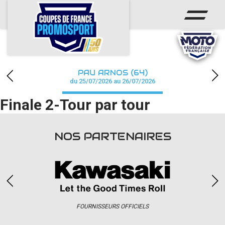
ACCUEIL
ACTUS
CALENDRIER
PAU ARNOS (64)
CHAMPIONNAT
du 25/07/2026 au 26/07/2026
Finale 2-Tour par tour
RÉSULTATS
PHOTOS / WEB TV
NOS PARTENAIRES
PARTENAIRES
accéder à la billetterie
FOURNISSEURS OFFICIELS