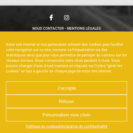
NOUS CONTACTER
MENTIONS LÉGALES
CHARTE DE CONFIDENTIALITÉ
POLITIQUE DE COOKIES
DÉCLARATION DE CONFIDENTIALITÉ
Notre site internet et nos partenaires utilisent des cookies pour faciliter
RÉALISÉ PAR L’AGENCE WEB A3WEB
votre navigation sur ce site, mesurer sa fréquentation via des
statistiques ainsi que pour vous permettre de partager du contenu sur les
réseaux sociaux. Nous conservons votre choix pendant 6 mois. Vous
pouvez changer d'avis à tout moment en cliquant sur l'icône "gérer les
cookies" en bas à gauche de chaque page de notre site internet.
J'accepte
Refuser
Personnaliser mes choix
Appuyez sur le bouton partager en bas de votre
Politique de cookies
Déclaration de confidentialité
navigateur, puis sur "Sur l'écran d'accueil" pour obtenir le