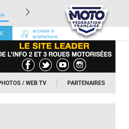
LÉDENON (30)
026
du 22/08/2026 au 23/08/2026
du 24/09/
accéder à
SE
la billetterie
PHOTOS / WEB TV
PARTENAIRES