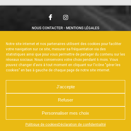
NOUS CONTACTER
MENTIONS LÉGALES
CHARTE DE CONFIDENTIALITÉ
POLITIQUE DE COOKIES
DÉCLARATION DE CONFIDENTIALITÉ
Notre site internet et nos partenaires utilisent des cookies pour faciliter
RÉALISÉ PAR L’AGENCE WEB A3WEB
votre navigation sur ce site, mesurer sa fréquentation via des
statistiques ainsi que pour vous permettre de partager du contenu sur les
réseaux sociaux. Nous conservons votre choix pendant 6 mois. Vous
pouvez changer d'avis à tout moment en cliquant sur l'icône "gérer les
cookies" en bas à gauche de chaque page de notre site internet.
J'accepte
Refuser
Personnaliser mes choix
Appuyez sur le bouton partager en bas de votre
Politique de cookies
Déclaration de confidentialité
navigateur, puis sur "Sur l'écran d'accueil" pour obtenir le