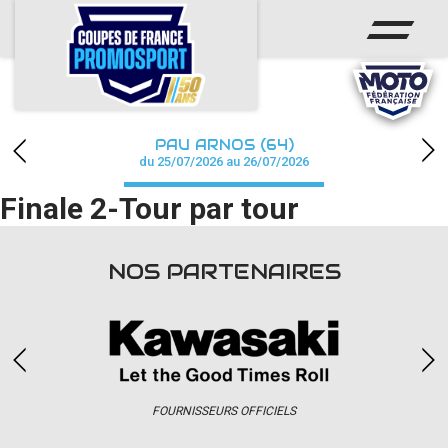
ACCUEIL
ACTUS
CALENDRIER
PAU ARNOS (64)
CHAMPIONNAT
du 25/07/2026 au 26/07/2026
Finale 2-Tour par tour
RÉSULTATS
PHOTOS / WEB TV
NOS PARTENAIRES
PARTENAIRES
accéder à la billetterie
FOURNISSEURS OFFICIELS