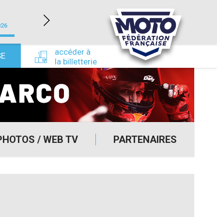
LÉDENON (30)
026
du 22/08/2026 au 23/08/2026
du 24/09/
accéder à
SE
la billetterie
PHOTOS / WEB TV
PARTENAIRES