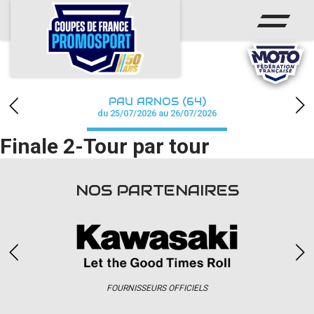
ACCUEIL
ACTUS
CALENDRIER
PAU ARNOS (64)
CHAMPIONNAT
du 25/07/2026 au 26/07/2026
Finale 2-Tour par tour
RÉSULTATS
PHOTOS / WEB TV
NOS PARTENAIRES
PARTENAIRES
accéder à la billetterie
FOURNISSEURS OFFICIELS