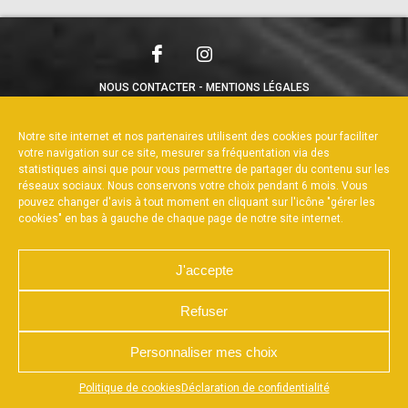
NOUS CONTACTER
MENTIONS LÉGALES
CHARTE DE CONFIDENTIALITÉ
POLITIQUE DE COOKIES
DÉCLARATION DE CONFIDENTIALITÉ
Notre site internet et nos partenaires utilisent des cookies pour faciliter
RÉALISÉ PAR L’AGENCE WEB A3WEB
votre navigation sur ce site, mesurer sa fréquentation via des
statistiques ainsi que pour vous permettre de partager du contenu sur les
réseaux sociaux. Nous conservons votre choix pendant 6 mois. Vous
pouvez changer d'avis à tout moment en cliquant sur l'icône "gérer les
cookies" en bas à gauche de chaque page de notre site internet.
J'accepte
Refuser
Personnaliser mes choix
Appuyez sur le bouton partager en bas de votre
Politique de cookies
Déclaration de confidentialité
navigateur, puis sur "Sur l'écran d'accueil" pour obtenir le