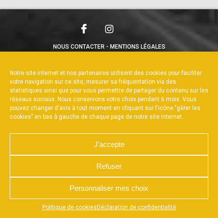
NOUS CONTACTER
MENTIONS LÉGALES
CHARTE DE CONFIDENTIALITÉ
POLITIQUE DE COOKIES
DÉCLARATION DE CONFIDENTIALITÉ
Notre site internet et nos partenaires utilisent des cookies pour faciliter
RÉALISÉ PAR L’AGENCE WEB A3WEB
votre navigation sur ce site, mesurer sa fréquentation via des
statistiques ainsi que pour vous permettre de partager du contenu sur les
réseaux sociaux. Nous conservons votre choix pendant 6 mois. Vous
pouvez changer d'avis à tout moment en cliquant sur l'icône "gérer les
cookies" en bas à gauche de chaque page de notre site internet.
J'accepte
Refuser
Personnaliser mes choix
Appuyez sur le bouton partager en bas de votre
Politique de cookies
Déclaration de confidentialité
navigateur, puis sur "Sur l'écran d'accueil" pour obtenir le