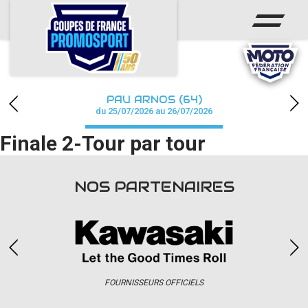
ACCUEIL
ACTUS
CALENDRIER
PAU ARNOS (64)
CHAMPIONNAT
du 25/07/2026 au 26/07/2026
Finale 2-Tour par tour
RÉSULTATS
PHOTOS / WEB TV
NOS PARTENAIRES
PARTENAIRES
accéder à la billetterie
FOURNISSEURS OFFICIELS