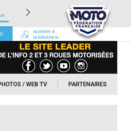
LÉDENON (30)
026
du 22/08/2026 au 23/08/2026
du 24/09/
accéder à
SE
la billetterie
PHOTOS / WEB TV
PARTENAIRES