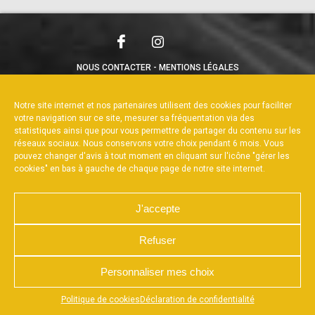
NOUS CONTACTER
MENTIONS LÉGALES
CHARTE DE CONFIDENTIALITÉ
POLITIQUE DE COOKIES
DÉCLARATION DE CONFIDENTIALITÉ
Notre site internet et nos partenaires utilisent des cookies pour faciliter
RÉALISÉ PAR L’AGENCE WEB A3WEB
votre navigation sur ce site, mesurer sa fréquentation via des
statistiques ainsi que pour vous permettre de partager du contenu sur les
réseaux sociaux. Nous conservons votre choix pendant 6 mois. Vous
pouvez changer d'avis à tout moment en cliquant sur l'icône "gérer les
cookies" en bas à gauche de chaque page de notre site internet.
J'accepte
Refuser
Personnaliser mes choix
Appuyez sur le bouton partager en bas de votre
Politique de cookies
Déclaration de confidentialité
navigateur, puis sur "Sur l'écran d'accueil" pour obtenir le