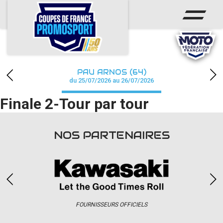
ACCUEIL
ACTUS
CALENDRIER
PAU ARNOS (64)
CHAMPIONNAT
du 25/07/2026 au 26/07/2026
Finale 2-Tour par tour
RÉSULTATS
PHOTOS / WEB TV
NOS PARTENAIRES
PARTENAIRES
accéder à la billetterie
FOURNISSEURS OFFICIELS