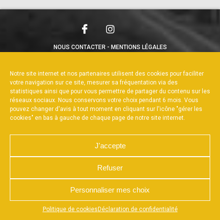
NOUS CONTACTER
MENTIONS LÉGALES
CHARTE DE CONFIDENTIALITÉ
POLITIQUE DE COOKIES
DÉCLARATION DE CONFIDENTIALITÉ
Notre site internet et nos partenaires utilisent des cookies pour faciliter
RÉALISÉ PAR L’AGENCE WEB A3WEB
votre navigation sur ce site, mesurer sa fréquentation via des
statistiques ainsi que pour vous permettre de partager du contenu sur les
réseaux sociaux. Nous conservons votre choix pendant 6 mois. Vous
pouvez changer d'avis à tout moment en cliquant sur l'icône "gérer les
cookies" en bas à gauche de chaque page de notre site internet.
J'accepte
Refuser
Personnaliser mes choix
Appuyez sur le bouton partager en bas de votre
Politique de cookies
Déclaration de confidentialité
navigateur, puis sur "Sur l'écran d'accueil" pour obtenir le