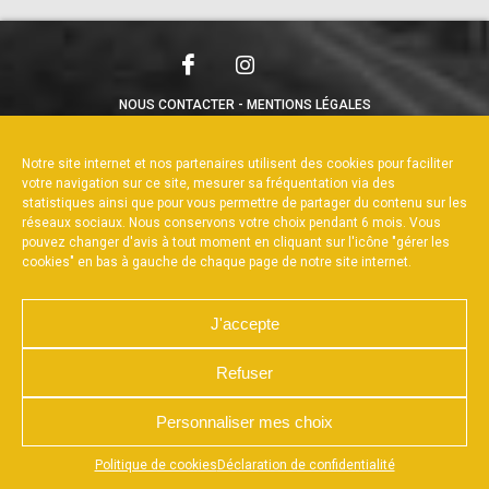
NOUS CONTACTER
MENTIONS LÉGALES
CHARTE DE CONFIDENTIALITÉ
POLITIQUE DE COOKIES
DÉCLARATION DE CONFIDENTIALITÉ
Notre site internet et nos partenaires utilisent des cookies pour faciliter
RÉALISÉ PAR L’AGENCE WEB A3WEB
votre navigation sur ce site, mesurer sa fréquentation via des
statistiques ainsi que pour vous permettre de partager du contenu sur les
réseaux sociaux. Nous conservons votre choix pendant 6 mois. Vous
pouvez changer d'avis à tout moment en cliquant sur l'icône "gérer les
cookies" en bas à gauche de chaque page de notre site internet.
J'accepte
Refuser
Personnaliser mes choix
Appuyez sur le bouton partager en bas de votre
Politique de cookies
Déclaration de confidentialité
navigateur, puis sur "Sur l'écran d'accueil" pour obtenir le