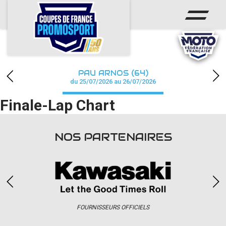
ACCUEIL
ACTUS
CALENDRIER
PAU ARNOS (64)
CHAMPIONNAT
du 25/07/2026 au 26/07/2026
Finale-Lap Chart
RÉSULTATS
PHOTOS / WEB TV
NOS PARTENAIRES
PARTENAIRES
accéder à la billetterie
FOURNISSEURS OFFICIELS