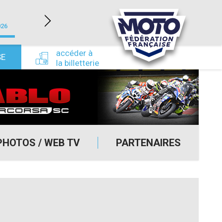
LÉDENON (30)
026
du 22/08/2026 au 23/08/2026
du 24/09/
accéder à
SE
la billetterie
PHOTOS / WEB TV
PARTENAIRES