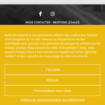
NOUS CONTACTER
MENTIONS LÉGALES
CHARTE DE CONFIDENTIALITÉ
POLITIQUE DE COOKIES
DÉCLARATION DE CONFIDENTIALITÉ
Notre site internet et nos partenaires utilisent des cookies pour faciliter
RÉALISÉ PAR L’AGENCE WEB A3WEB
votre navigation sur ce site, mesurer sa fréquentation via des
statistiques ainsi que pour vous permettre de partager du contenu sur les
réseaux sociaux. Nous conservons votre choix pendant 6 mois. Vous
pouvez changer d'avis à tout moment en cliquant sur l'icône "gérer les
cookies" en bas à gauche de chaque page de notre site internet.
J'accepte
Refuser
Personnaliser mes choix
Appuyez sur le bouton partager en bas de votre
Politique de cookies
Déclaration de confidentialité
navigateur, puis sur "Sur l'écran d'accueil" pour obtenir le