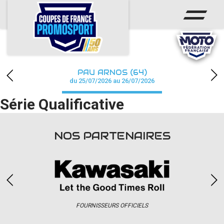
ACCUEIL
ACTUS
CALENDRIER
PAU ARNOS (64)
CHAMPIONNAT
du 25/07/2026 au 26/07/2026
Série Qualificative
RÉSULTATS
PHOTOS / WEB TV
NOS PARTENAIRES
PARTENAIRES
accéder à la billetterie
FOURNISSEURS OFFICIELS