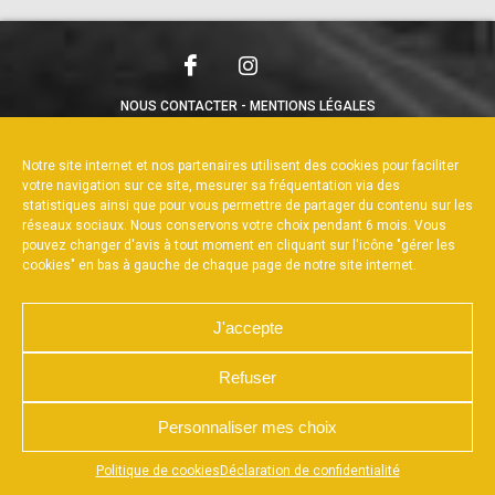
NOUS CONTACTER
MENTIONS LÉGALES
CHARTE DE CONFIDENTIALITÉ
POLITIQUE DE COOKIES
DÉCLARATION DE CONFIDENTIALITÉ
Notre site internet et nos partenaires utilisent des cookies pour faciliter
RÉALISÉ PAR L’AGENCE WEB A3WEB
votre navigation sur ce site, mesurer sa fréquentation via des
statistiques ainsi que pour vous permettre de partager du contenu sur les
réseaux sociaux. Nous conservons votre choix pendant 6 mois. Vous
pouvez changer d'avis à tout moment en cliquant sur l'icône "gérer les
cookies" en bas à gauche de chaque page de notre site internet.
J'accepte
Refuser
Personnaliser mes choix
Appuyez sur le bouton partager en bas de votre
Politique de cookies
Déclaration de confidentialité
navigateur, puis sur "Sur l'écran d'accueil" pour obtenir le