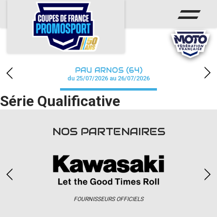
ACCUEIL
ACTUS
CALENDRIER
PAU ARNOS (64)
CHAMPIONNAT
du 25/07/2026 au 26/07/2026
Série Qualificative
RÉSULTATS
PHOTOS / WEB TV
NOS PARTENAIRES
PARTENAIRES
accéder à la billetterie
FOURNISSEURS OFFICIELS