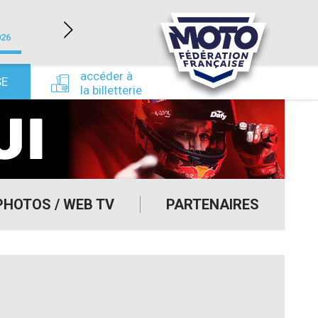
LÉDENON (30)
026
du 22/08/2026 au 23/08/2026
du 24/09/
accéder à
SE
la billetterie
PHOTOS / WEB TV
PARTENAIRES