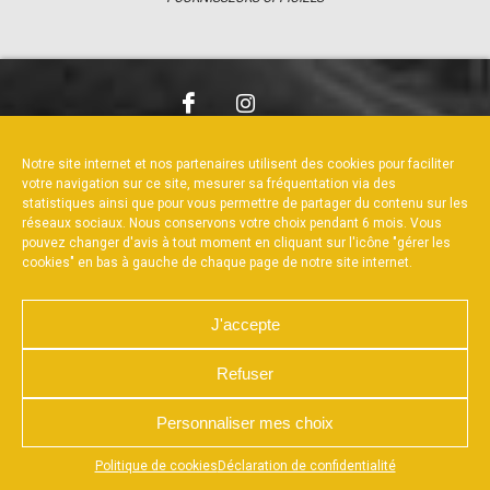
NOUS CONTACTER
MENTIONS LÉGALES
CHARTE DE CONFIDENTIALITÉ
POLITIQUE DE COOKIES
Notre site internet et nos partenaires utilisent des cookies pour faciliter
DÉCLARATION DE CONFIDENTIALITÉ
votre navigation sur ce site, mesurer sa fréquentation via des
RÉALISÉ PAR L’AGENCE WEB A3WEB
statistiques ainsi que pour vous permettre de partager du contenu sur les
réseaux sociaux. Nous conservons votre choix pendant 6 mois. Vous
pouvez changer d'avis à tout moment en cliquant sur l'icône "gérer les
cookies" en bas à gauche de chaque page de notre site internet.
J'accepte
Refuser
Personnaliser mes choix
Appuyez sur le bouton partager en bas de votre
Politique de cookies
Déclaration de confidentialité
navigateur, puis sur "Sur l'écran d'accueil" pour obtenir le