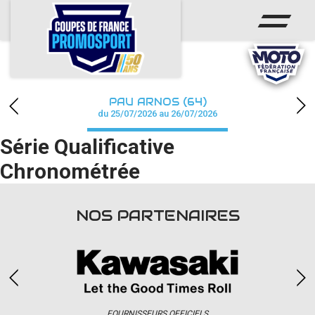
ACCUEIL
ACTUS
CALENDRIER
PAU ARNOS (64)
CHAMPIONNAT
du 25/07/2026 au 26/07/2026
Série Qualificative
RÉSULTATS
Chronométrée
PHOTOS / WEB TV
PARTENAIRES
NOS PARTENAIRES
accéder à la billetterie
FOURNISSEURS OFFICIELS