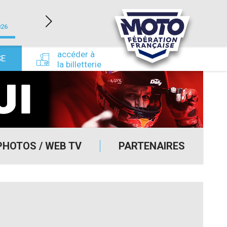
LÉDENON (30)
026
du 22/08/2026 au 23/08/2026
du 24/09/
accéder à
SE
la billetterie
PHOTOS / WEB TV
PARTENAIRES