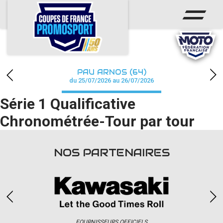
ACCUEIL
ACTUS
CALENDRIER
PAU ARNOS (64)
CHAMPIONNAT
du 25/07/2026 au 26/07/2026
Série 1 Qualificative
RÉSULTATS
Chronométrée-Tour par tour
PHOTOS / WEB TV
PARTENAIRES
NOS PARTENAIRES
accéder à la billetterie
FOURNISSEURS OFFICIELS