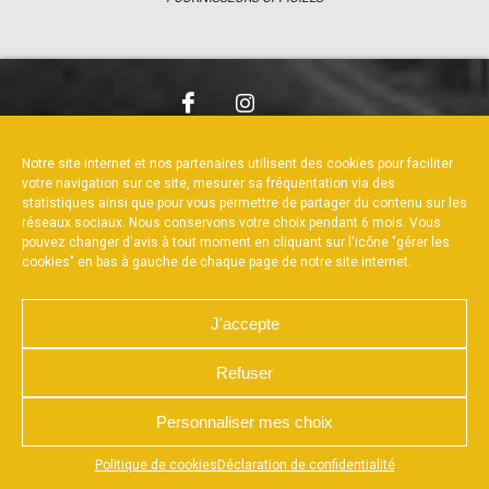
NOUS CONTACTER
MENTIONS LÉGALES
CHARTE DE CONFIDENTIALITÉ
POLITIQUE DE COOKIES
Notre site internet et nos partenaires utilisent des cookies pour faciliter
DÉCLARATION DE CONFIDENTIALITÉ
votre navigation sur ce site, mesurer sa fréquentation via des
RÉALISÉ PAR L’AGENCE WEB A3WEB
statistiques ainsi que pour vous permettre de partager du contenu sur les
réseaux sociaux. Nous conservons votre choix pendant 6 mois. Vous
pouvez changer d'avis à tout moment en cliquant sur l'icône "gérer les
cookies" en bas à gauche de chaque page de notre site internet.
J'accepte
Refuser
Personnaliser mes choix
Appuyez sur le bouton partager en bas de votre
Politique de cookies
Déclaration de confidentialité
navigateur, puis sur "Sur l'écran d'accueil" pour obtenir le