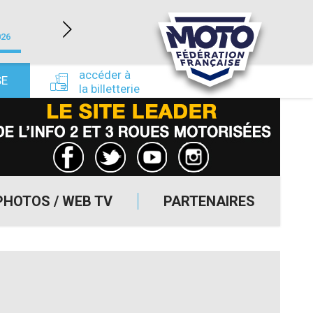
LÉDENON (30)
026
du 22/08/2026 au 23/08/2026
du 24/09/
accéder à
SE
la billetterie
PHOTOS / WEB TV
PARTENAIRES