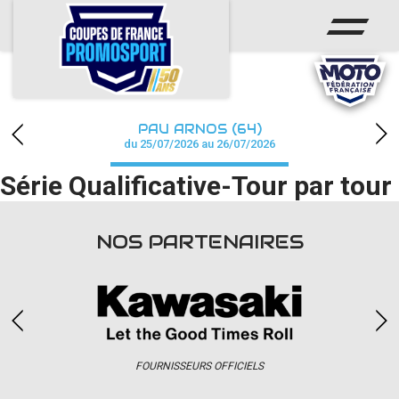
ACCUEIL
ACTUS
CALENDRIER
PAU ARNOS (64)
CHAMPIONNAT
du 25/07/2026 au 26/07/2026
Série Qualificative-Tour par tour
RÉSULTATS
PHOTOS / WEB TV
NOS PARTENAIRES
PARTENAIRES
accéder à la billetterie
FOURNISSEURS OFFICIELS