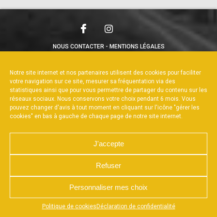
NOUS CONTACTER
MENTIONS LÉGALES
CHARTE DE CONFIDENTIALITÉ
POLITIQUE DE COOKIES
DÉCLARATION DE CONFIDENTIALITÉ
Notre site internet et nos partenaires utilisent des cookies pour faciliter
RÉALISÉ PAR L’AGENCE WEB A3WEB
votre navigation sur ce site, mesurer sa fréquentation via des
statistiques ainsi que pour vous permettre de partager du contenu sur les
réseaux sociaux. Nous conservons votre choix pendant 6 mois. Vous
pouvez changer d'avis à tout moment en cliquant sur l'icône "gérer les
cookies" en bas à gauche de chaque page de notre site internet.
J'accepte
Refuser
Personnaliser mes choix
Appuyez sur le bouton partager en bas de votre
Politique de cookies
Déclaration de confidentialité
navigateur, puis sur "Sur l'écran d'accueil" pour obtenir le