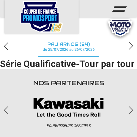
ACCUEIL
ACTUS
CALENDRIER
PAU ARNOS (64)
CHAMPIONNAT
du 25/07/2026 au 26/07/2026
Série Qualificative-Tour par tour
RÉSULTATS
PHOTOS / WEB TV
NOS PARTENAIRES
PARTENAIRES
accéder à la billetterie
FOURNISSEURS OFFICIELS