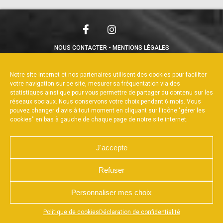
NOUS CONTACTER
MENTIONS LÉGALES
CHARTE DE CONFIDENTIALITÉ
POLITIQUE DE COOKIES
DÉCLARATION DE CONFIDENTIALITÉ
Notre site internet et nos partenaires utilisent des cookies pour faciliter
RÉALISÉ PAR L’AGENCE WEB A3WEB
votre navigation sur ce site, mesurer sa fréquentation via des
statistiques ainsi que pour vous permettre de partager du contenu sur les
réseaux sociaux. Nous conservons votre choix pendant 6 mois. Vous
pouvez changer d'avis à tout moment en cliquant sur l'icône "gérer les
cookies" en bas à gauche de chaque page de notre site internet.
J'accepte
Refuser
Personnaliser mes choix
Appuyez sur le bouton partager en bas de votre
Politique de cookies
Déclaration de confidentialité
navigateur, puis sur "Sur l'écran d'accueil" pour obtenir le