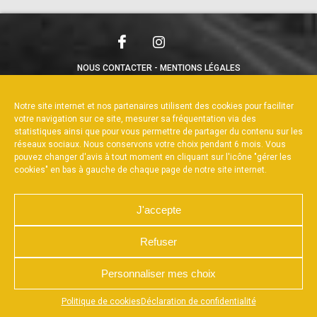
NOUS CONTACTER
MENTIONS LÉGALES
CHARTE DE CONFIDENTIALITÉ
POLITIQUE DE COOKIES
DÉCLARATION DE CONFIDENTIALITÉ
Notre site internet et nos partenaires utilisent des cookies pour faciliter
RÉALISÉ PAR L’AGENCE WEB A3WEB
votre navigation sur ce site, mesurer sa fréquentation via des
statistiques ainsi que pour vous permettre de partager du contenu sur les
réseaux sociaux. Nous conservons votre choix pendant 6 mois. Vous
pouvez changer d'avis à tout moment en cliquant sur l'icône "gérer les
cookies" en bas à gauche de chaque page de notre site internet.
J'accepte
Refuser
Personnaliser mes choix
Appuyez sur le bouton partager en bas de votre
Politique de cookies
Déclaration de confidentialité
navigateur, puis sur "Sur l'écran d'accueil" pour obtenir le