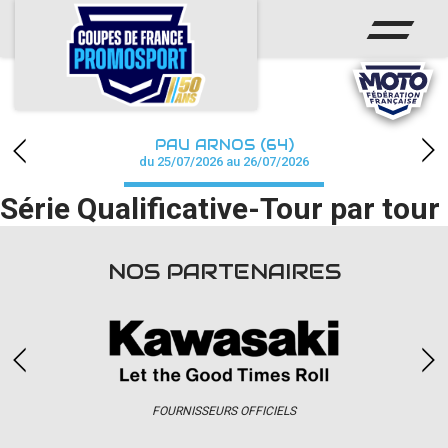
ACCUEIL
ACTUS
CALENDRIER
PAU ARNOS (64)
CHAMPIONNAT
du 25/07/2026 au 26/07/2026
Série Qualificative-Tour par tour
RÉSULTATS
PHOTOS / WEB TV
NOS PARTENAIRES
PARTENAIRES
accéder à la billetterie
FOURNISSEURS OFFICIELS