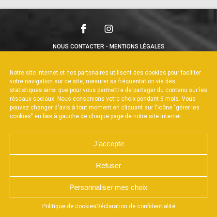
NOUS CONTACTER
MENTIONS LÉGALES
CHARTE DE CONFIDENTIALITÉ
POLITIQUE DE COOKIES
DÉCLARATION DE CONFIDENTIALITÉ
Notre site internet et nos partenaires utilisent des cookies pour faciliter
RÉALISÉ PAR L’AGENCE WEB A3WEB
votre navigation sur ce site, mesurer sa fréquentation via des
statistiques ainsi que pour vous permettre de partager du contenu sur les
réseaux sociaux. Nous conservons votre choix pendant 6 mois. Vous
pouvez changer d'avis à tout moment en cliquant sur l'icône "gérer les
cookies" en bas à gauche de chaque page de notre site internet.
J'accepte
Refuser
Personnaliser mes choix
Appuyez sur le bouton partager en bas de votre
Politique de cookies
Déclaration de confidentialité
navigateur, puis sur "Sur l'écran d'accueil" pour obtenir le