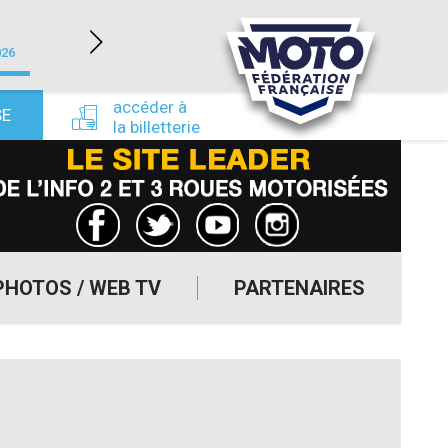
LÉDENON (30)
026
du 22/08/2026 au 23/08/2026
du 24/09/
accéder à
SE
la billetterie
PHOTOS / WEB TV
PARTENAIRES