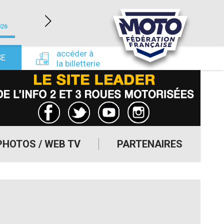
LÉDENON (30)
026
du 22/08/2026 au 23/08/2026
du 24/09/
accéder à
SE
la billetterie
PHOTOS / WEB TV
PARTENAIRES