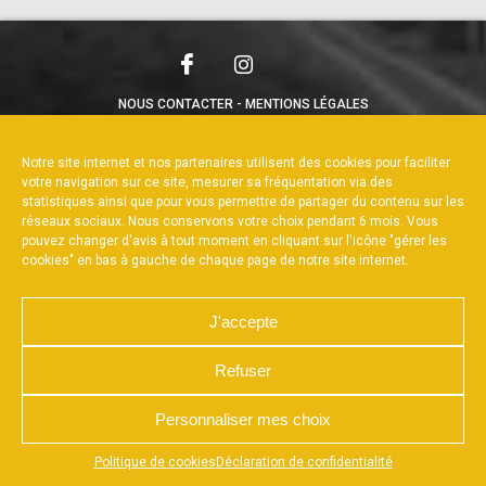
NOUS CONTACTER
MENTIONS LÉGALES
CHARTE DE CONFIDENTIALITÉ
POLITIQUE DE COOKIES
DÉCLARATION DE CONFIDENTIALITÉ
Notre site internet et nos partenaires utilisent des cookies pour faciliter
RÉALISÉ PAR L’AGENCE WEB A3WEB
votre navigation sur ce site, mesurer sa fréquentation via des
statistiques ainsi que pour vous permettre de partager du contenu sur les
réseaux sociaux. Nous conservons votre choix pendant 6 mois. Vous
pouvez changer d'avis à tout moment en cliquant sur l'icône "gérer les
cookies" en bas à gauche de chaque page de notre site internet.
J'accepte
Refuser
Personnaliser mes choix
Appuyez sur le bouton partager en bas de votre
Politique de cookies
Déclaration de confidentialité
navigateur, puis sur "Sur l'écran d'accueil" pour obtenir le