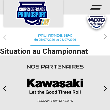
ACCUEIL
ACTUS
CALENDRIER
PAU ARNOS (64)
CHAMPIONNAT
du 25/07/2026 au 26/07/2026
Situation au Championnat
RÉSULTATS
PHOTOS / WEB TV
NOS PARTENAIRES
PARTENAIRES
accéder à la billetterie
FOURNISSEURS OFFICIELS