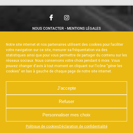
NOUS CONTACTER
MENTIONS LÉGALES
CHARTE DE CONFIDENTIALITÉ
POLITIQUE DE COOKIES
DÉCLARATION DE CONFIDENTIALITÉ
Notre site internet et nos partenaires utilisent des cookies pour faciliter
RÉALISÉ PAR L’AGENCE WEB A3WEB
votre navigation sur ce site, mesurer sa fréquentation via des
statistiques ainsi que pour vous permettre de partager du contenu sur les
réseaux sociaux. Nous conservons votre choix pendant 6 mois. Vous
pouvez changer d'avis à tout moment en cliquant sur l'icône "gérer les
cookies" en bas à gauche de chaque page de notre site internet.
J'accepte
Refuser
Personnaliser mes choix
Appuyez sur le bouton partager en bas de votre
Politique de cookies
Déclaration de confidentialité
navigateur, puis sur "Sur l'écran d'accueil" pour obtenir le