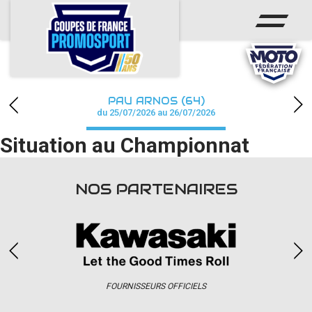
ACCUEIL
ACTUS
CALENDRIER
PAU ARNOS (64)
CHAMPIONNAT
du 25/07/2026 au 26/07/2026
Situation au Championnat
RÉSULTATS
PHOTOS / WEB TV
NOS PARTENAIRES
PARTENAIRES
accéder à la billetterie
FOURNISSEURS OFFICIELS