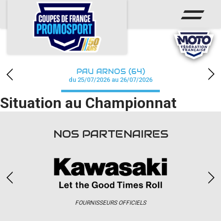
ACCUEIL
ACTUS
CALENDRIER
PAU ARNOS (64)
CHAMPIONNAT
du 25/07/2026 au 26/07/2026
Situation au Championnat
RÉSULTATS
PHOTOS / WEB TV
NOS PARTENAIRES
PARTENAIRES
accéder à la billetterie
FOURNISSEURS OFFICIELS