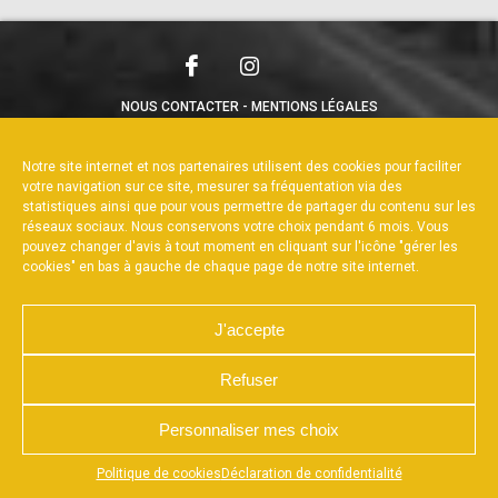
NOUS CONTACTER
MENTIONS LÉGALES
CHARTE DE CONFIDENTIALITÉ
POLITIQUE DE COOKIES
DÉCLARATION DE CONFIDENTIALITÉ
Notre site internet et nos partenaires utilisent des cookies pour faciliter
RÉALISÉ PAR L’AGENCE WEB A3WEB
votre navigation sur ce site, mesurer sa fréquentation via des
statistiques ainsi que pour vous permettre de partager du contenu sur les
réseaux sociaux. Nous conservons votre choix pendant 6 mois. Vous
pouvez changer d'avis à tout moment en cliquant sur l'icône "gérer les
cookies" en bas à gauche de chaque page de notre site internet.
J'accepte
Refuser
Personnaliser mes choix
Appuyez sur le bouton partager en bas de votre
Politique de cookies
Déclaration de confidentialité
navigateur, puis sur "Sur l'écran d'accueil" pour obtenir le