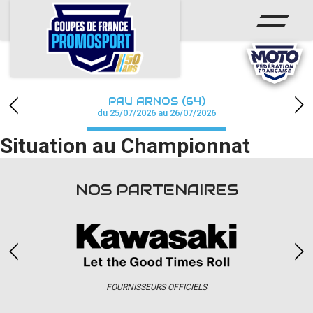
ACCUEIL
ACTUS
CALENDRIER
PAU ARNOS (64)
CHAMPIONNAT
du 25/07/2026 au 26/07/2026
Situation au Championnat
RÉSULTATS
PHOTOS / WEB TV
NOS PARTENAIRES
PARTENAIRES
accéder à la billetterie
FOURNISSEURS OFFICIELS