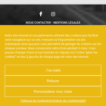
NOUS CONTACTER
MENTIONS LÉGALES
CHARTE DE CONFIDENTIALITÉ
POLITIQUE DE COOKIES
DÉCLARATION DE CONFIDENTIALITÉ
Notre site internet et nos partenaires utilisent des cookies pour faciliter
RÉALISÉ PAR L’AGENCE WEB A3WEB
votre navigation sur ce site, mesurer sa fréquentation via des
statistiques ainsi que pour vous permettre de partager du contenu sur les
réseaux sociaux. Nous conservons votre choix pendant 6 mois. Vous
pouvez changer d'avis à tout moment en cliquant sur l'icône "gérer les
cookies" en bas à gauche de chaque page de notre site internet.
J'accepte
Refuser
Personnaliser mes choix
Appuyez sur le bouton partager en bas de votre
Politique de cookies
Déclaration de confidentialité
navigateur, puis sur "Sur l'écran d'accueil" pour obtenir le