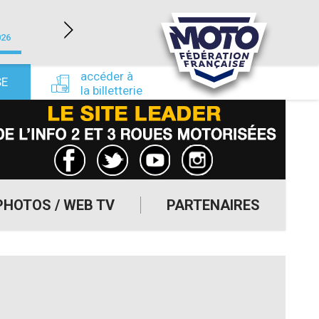
LÉDENON (30)
026
du 22/08/2026 au 23/08/2026
du 24/09/
accéder à
SE
la billetterie
PHOTOS / WEB TV
PARTENAIRES