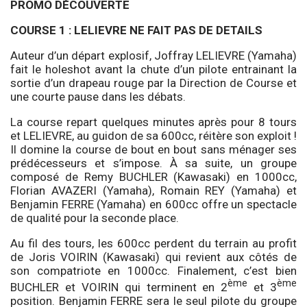
PROMO DÉCOUVERTE
COURSE 1 : LELIEVRE NE FAIT PAS DE DETAILS
Auteur d’un départ explosif, Joffray LELIEVRE (Yamaha)
fait le holeshot avant la chute d’un pilote entrainant la
sortie d’un drapeau rouge par la Direction de Course et
une courte pause dans les débats.
La course repart quelques minutes après pour 8 tours
et LELIEVRE, au guidon de sa 600cc, réitère son exploit !
Il domine la course de bout en bout sans ménager ses
prédécesseurs et s’impose. À sa suite, un groupe
composé de Remy BUCHLER (Kawasaki) en 1000cc,
Florian AVAZERI (Yamaha), Romain REY (Yamaha) et
Benjamin FERRE (Yamaha) en 600cc offre un spectacle
de qualité pour la seconde place.
Au fil des tours, les 600cc perdent du terrain au profit
de Joris VOIRIN (Kawasaki) qui revient aux côtés de
son compatriote en 1000cc. Finalement, c’est bien
ème
ème
BUCHLER et VOIRIN qui terminent en 2
et 3
position. Benjamin FERRE sera le seul pilote du groupe