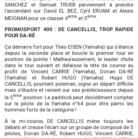
SANCHEZ et Samuel TRUEB parviennent à prendre
l’ascendant sur David EL BEZ, Cyril ERUAM et Alexis
ème
ème
MEIGNAN pour se classer 4
et 5
.
PROMOSPORT 400 : DE CANCELLIS, TROP RAPIDE
POUR DA-RÉ
Ça démarre fort pour Théo EISEN (Yamaha) qui s’élance
depuis la seconde place et boucle le premier tour en
position de pointe ! Malheureusement, le leader chute
dans le tour suivant et délaisse la tête de course au
profit de Vincent CARRIE (Yamaha), Dorian DA-RÉ
(Yamaha) et Robert HUGO (Yamaha). Hugo DE
CANCELLIS, pourtant poleman, signe un départ difficile
mais s’illustre et revient sur ses prédécesseurs depuis
ème
la 5
position. Le paddock peut décidément compter
sur le pilote de la Yamaha n°64 pour être parmi les
hommes forts de la catégorie !
À la mi-course, DE CANCELLIS mène toujours les
débats et creuse l’écart sur un groupe de composé de 5
pilotes, Dorian DA-RÉ, Robert HUGO, Vincent CARRIE,