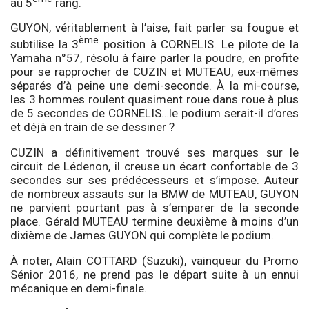
au 5
rang.
GUYON, véritablement à l’aise, fait parler sa fougue et
ème
subtilise la 3
position à CORNELIS. Le pilote de la
Yamaha n°57, résolu à faire parler la poudre, en profite
pour se rapprocher de CUZIN et MUTEAU, eux-mêmes
séparés d’à peine une demi-seconde. À la mi-course,
les 3 hommes roulent quasiment roue dans roue à plus
de 5 secondes de CORNELIS…le podium serait-il d’ores
et déjà en train de se dessiner ?
CUZIN a définitivement trouvé ses marques sur le
circuit de Lédenon, il creuse un écart confortable de 3
secondes sur ses prédécesseurs et s’impose. Auteur
de nombreux assauts sur la BMW de MUTEAU, GUYON
ne parvient pourtant pas à s’emparer de la seconde
place. Gérald MUTEAU termine deuxième à moins d’un
dixième de James GUYON qui complète le podium.
À noter, Alain COTTARD (Suzuki), vainqueur du Promo
Sénior 2016, ne prend pas le départ suite à un ennui
mécanique en demi-finale.