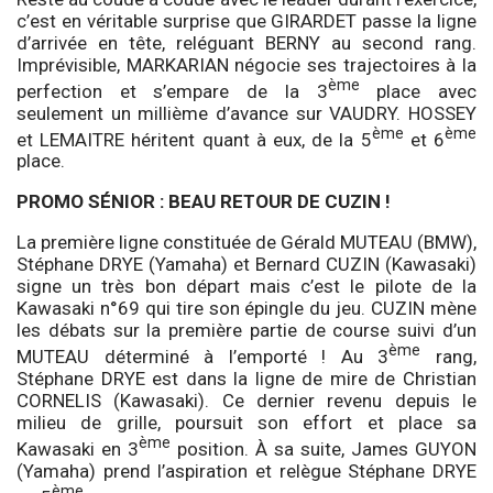
c’est en véritable surprise que GIRARDET passe la ligne
d’arrivée en tête, reléguant BERNY au second rang.
Imprévisible, MARKARIAN négocie ses trajectoires à la
ème
perfection et s’empare de la 3
place avec
seulement un millième d’avance sur VAUDRY. HOSSEY
ème
ème
et LEMAITRE héritent quant à eux, de la 5
et 6
place.
PROMO SÉNIOR
: BEAU RETOUR DE CUZIN !
La première ligne constituée de Gérald MUTEAU (BMW),
Stéphane DRYE (Yamaha) et Bernard CUZIN (Kawasaki)
signe un très bon départ mais c’est le pilote de la
Kawasaki n°69 qui tire son épingle du jeu. CUZIN mène
les débats sur la première partie de course suivi d’un
ème
MUTEAU déterminé à l’emporté ! Au 3
rang,
Stéphane DRYE est dans la ligne de mire de Christian
CORNELIS (Kawasaki). Ce dernier revenu depuis le
milieu de grille, poursuit son effort et place sa
ème
Kawasaki en 3
position. À sa suite, James GUYON
(Yamaha) prend l’aspiration et relègue Stéphane DRYE
ème