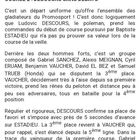
C’est un départ uniforme qu’offre l’ensemble des
gladiateurs du Promosport ! C’est donc logiquement
que Ludovic DESCOURS, le poleman, prend les
commandes du début de course poursuivi par Baptiste
ESTADIEU qui n’a pas pu prouver sa valeur lors de la
course de la veille.
Derrière les deux hommes forts, c’est un groupe
composé de Gabriel SANCHEZ, Alexis MEIGNAN, Cyril
ERUAM, Benjamin VAUCHER, David EL BEZ et Samuel
ème
TRUEB (Honda) qui se disputent la 3
place.
VAUCHER, décidément très à l’aise depuis sa première
victoire, prend les rênes du peloton et distance peu à
ème
peu ses adversaires, tous en bataille pour la 4
position.
Régulier et rigoureux, DESCOURS confirme sa place de
favori et s’impose avec près de 5 secondes d’avance
ème
sur ESTADIEU. La 3
place revient à VAUCHER qui,
ème
pour rappel, s’est élancé depuis la 5
ligne. Dans la
trace du vainqueur de la première course, Gabriel