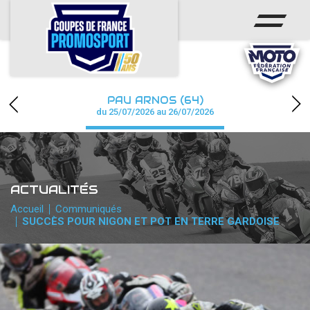
ACCUEIL
ACTUS
CALENDRIER
PAU ARNOS (64)
CHAMPIONNAT
du 25/07/2026 au 26/07/2026
RÉSULTATS
PHOTOS / WEB TV
ACTUALITÉS
PARTENAIRES
Accueil
Communiqués
SUCCÈS POUR NIGON ET POT EN TERRE GARDOISE
accéder à la billetterie