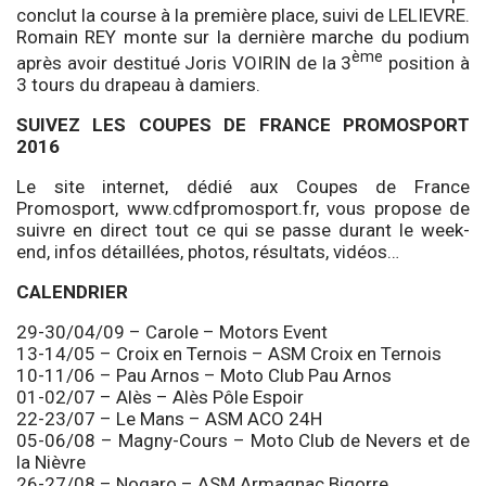
conclut la course à la première place, suivi de LELIEVRE.
Romain REY monte sur la dernière marche du podium
ème
après avoir destitué Joris VOIRIN de la 3
position à
3 tours du drapeau à damiers.
SUIVEZ LES COUPES DE FRANCE PROMOSPORT
2016
Le site internet, dédié aux Coupes de France
Promosport, www.cdfpromosport.fr, vous propose de
suivre en direct tout ce qui se passe durant le week-
end, infos détaillées, photos, résultats, vidéos…
CALENDRIER
29-30/04/09 – Carole – Motors Event
13-14/05 – Croix en Ternois – ASM Croix en Ternois
10-11/06 – Pau Arnos – Moto Club Pau Arnos
01-02/07 – Alès – Alès Pôle Espoir
22-23/07 – Le Mans – ASM ACO 24H
05-06/08 – Magny-Cours – Moto Club de Nevers et de
la Nièvre
26-27/08 – Nogaro – ASM Armagnac Bigorre