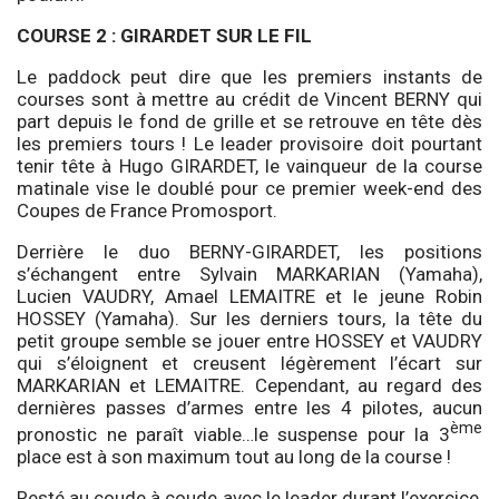
COURSE 2 : GIRARDET SUR LE FIL
Le paddock peut dire que les premiers instants de
courses sont à mettre au crédit de Vincent BERNY qui
part depuis le fond de grille et se retrouve en tête dès
les premiers tours ! Le leader provisoire doit pourtant
tenir tête à Hugo GIRARDET, le vainqueur de la course
matinale vise le doublé pour ce premier week-end des
Coupes de France Promosport.
Derrière le duo BERNY-GIRARDET, les positions
s’échangent entre Sylvain MARKARIAN (Yamaha),
Lucien VAUDRY, Amael LEMAITRE et le jeune Robin
HOSSEY (Yamaha). Sur les derniers tours, la tête du
petit groupe semble se jouer entre HOSSEY et VAUDRY
qui s’éloignent et creusent légèrement l’écart sur
MARKARIAN et LEMAITRE. Cependant, au regard des
dernières passes d’armes entre les 4 pilotes, aucun
ème
pronostic ne paraît viable…le suspense pour la 3
place est à son maximum tout au long de la course !
Resté au coude à coude avec le leader durant l’exercice,