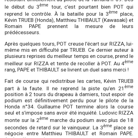
ème
le début du 3
tour, c’est pourtant bien POT qui
ème
reprend le contrôle. À la bataille pour la 3
place,
Kévin TRUEB (Honda), Matthieu THIBAULT (Kawasaki) et
Romain PAPE prennent la mesure de leurs
prédécesseurs.
Après quelques tours, POT creuse l’écart sur RIZZA, lui-
même mis en difficulté par TRUEB. Ce dernier auteur à
plusieurs reprises du meilleur temps en course, prend le
ème
meilleur sur RIZZA et tente de recoller à POT. Au 4
rang, PAPE et THIBAULT se livrent un duel sans merci !
Fait de course qui redistribue les cartes, Kévin TRUEB
ème
part à la faute. Il ne reprend la piste qu’en 21
position à 2 tours du drapeau à damiers, tout espoir de
podium est définitivement perdu pour le pilote de la
Honda n°34. Guillaume POT termine alors la course
seul et s’impose sans avoir été inquiété. Ludovic RIZZA
ème
monte sur la 2
marche du podium avec plus de 18
ème
secondes de retard sur le vainqueur. La 3
place se
négocie entre Matthieu THIBAULT et Romain PAPE.