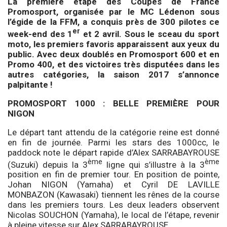
La première étape des Coupes de France
Promosport, organisée par le MC Lédenon sous
l’égide de la FFM, a conquis près de 300 pilotes ce
er
week-end des 1
et 2 avril. Sous le sceau du sport
moto, les premiers favoris apparaissent aux yeux du
public. Avec deux doublés en Promosport 600 et en
Promo 400, et des victoires très disputées dans les
autres catégories, la saison 2017 s’annonce
palpitante !
PROMOSPORT 1000 : BELLE PREMIÈRE POUR
NIGON
Le départ tant attendu de la catégorie reine est donné
en fin de journée. Parmi les stars des 1000cc, le
paddock note le départ rapide d’Alex SARRABAYROUSE
ème
ème
(Suzuki) depuis la 3
ligne qui s’illustre à la 3
position en fin de premier tour. En position de pointe,
Johan NIGON (Yamaha) et Cyril DE LAVILLE
MONBAZON (Kawasaki) tiennent les rênes de la course
dans les premiers tours. Les deux leaders observent
Nicolas SOUCHON (Yamaha), le local de l’étape, revenir
à pleine vitesse sur Alex SARRABAYROUSE.