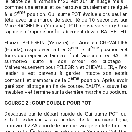
le pilote de la Yamaha n°23 est sur un nuage mais il
commet une erreur et se retrouve brutalement relégué
ème
à la 5
position. Guillaume POT évolue alors seul en
tête, avec une marge de sécurité de 10 secondes sur
Marc BACHELIER (Yamaha). POT conserve son rythme
rapide et s’impose confortablement devant BACHELIER.
Florian PELEGRIN (Yamaha) et Aurélien CHEVALLIER
ème
ème
(Honda), respectivement en 3
et 4
position à 4
tours du drapeau à damiers, font face à un Leo BAUTA
surmotivé suite à son erreur de pilotage !
Malheureusement pour PELEGRIN et CHEVALLIER, « l’ex-
leader » est parvenu à garder intacte son esprit
ème
combatif et s’empare de la 3
position. Après avoir
géré son pilotage en fin de course, BAUTA « sauve les
meubles » et termine sur la dernière marche du podium.
COURSE 2 : COUP DOUBLE POUR POT
Désabusé par le départ rapide de Guillaume POT qui
« fait l’extérieur » aux pilotes de la première ligne,
Ludovic RIZZA aborde le premier virage en tête tout en
résistant difficilement au pilote de la Yamaha n°69. Dès