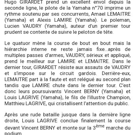
Hugo GIRARDET prend un excellent envol depuis la
seconde ligne, le pilote de la Yamaha n°70 imprime un
rythme soutenu par ses concurrents, Amael LEMAITRE
(Yamaha) et Alexis LAMIRE (Yamaha). Le poleman,
Lucien VAUDRY (Yamaha), auteur d’un premier tour
prudent se contente de suivre le peloton de tête.
Le quatuor mène la course de bout en bout mais la
hiérarchie interne ne reste jamais fixe…après de
multiples passes d’armes, VAUDRY, sérieux et appliqué,
prend le meilleur sur LAMIRE et LEMAITRE. Dans le
dernier tour, GIRARDET résiste aux assauts de VAUDRY
et s’impose sur le circuit gardois. Derrière-eux,
LEMAITRE part à la faute et est relégué au second plan
tandis que LAMIRE chute dans le dernier tour. C’est
donc leurs poursuivants Vincent BERNY (Yamaha) et
Louis LAGRIVE (Yamaha), le fils de l’illustre Champion,
Matthieu LAGRIVE, qui cristallisent l’attention du public.
Après une rude bataille jusque dans la dernière ligne
droite, Louis LAGRIVE conclue finalement la course
ème
devant Vincent BERNY et monte sur la 3
marche du
podium.