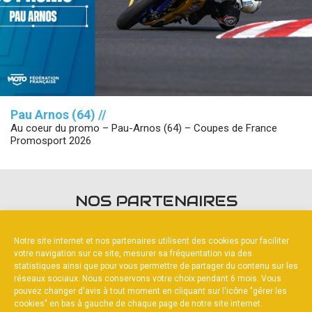
Pau Arnos (64) //
Au coeur du promo – Pau-Arnos (64) – Coupes de France
Promosport 2026
NOS PARTENAIRES
Notre site internet et nos partenaires utilisent des cookies pour faciliter
votre navigation sur ce site, mesurer sa fréquentation via des
statistiques ainsi que pour vous permettre de partager du contenu sur les
réseaux sociaux. Nous conservons votre choix pendant 6 mois. Vous
pouvez changer d'avis à tout moment en cliquant sur l'icône "gérer les
PARTENAIRE PRINCIPAL
cookies" en bas à gauche de chaque page de notre site internet.