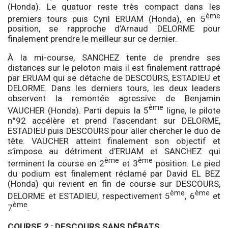
(Honda). Le quatuor reste très compact dans les
ème
premiers tours puis Cyril ERUAM (Honda), en 5
position, se rapproche d’Arnaud DELORME pour
finalement prendre le meilleur sur ce dernier.
À la mi-course, SANCHEZ tente de prendre ses
distances sur le peloton mais il est finalement rattrapé
par ERUAM qui se détache de DESCOURS, ESTADIEU et
DELORME. Dans les derniers tours, les deux leaders
observent la remontée agressive de Benjamin
ème
VAUCHER (Honda). Parti depuis la 5
ligne, le pilote
n°92 accélère et prend l’ascendant sur DELORME,
ESTADIEU puis DESCOURS pour aller chercher le duo de
tête. VAUCHER atteint finalement son objectif et
s’impose au détriment d’ERUAM et SANCHEZ qui
ème
ème
terminent la course en 2
et 3
position. Le pied
du podium est finalement réclamé par David EL BEZ
(Honda) qui revient en fin de course sur DESCOURS,
ème
ème
DELORME et ESTADIEU, respectivement 5
, 6
et
ème
7
.
COURSE 2 : DESCOURS SANS DÉBATS