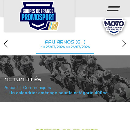
ACCUEIL
ACTUS
CALENDRIER
PAU ARNOS (64)
CHAMPIONNAT
du 25/07/2026 au 26/07/2026
RÉSULTATS
PHOTOS / WEB TV
ACTUALITÉS
PARTENAIRES
Accueil
Communiqués
Un calendrier aménagé pour la catégorie 400cc
accéder à la billetterie