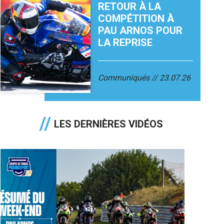
RETOUR À LA
COMPÉTITION À
PAU ARNOS POUR
LA REPRISE
Communiqués
23.07.26
LES DERNIÈRES VIDÉOS